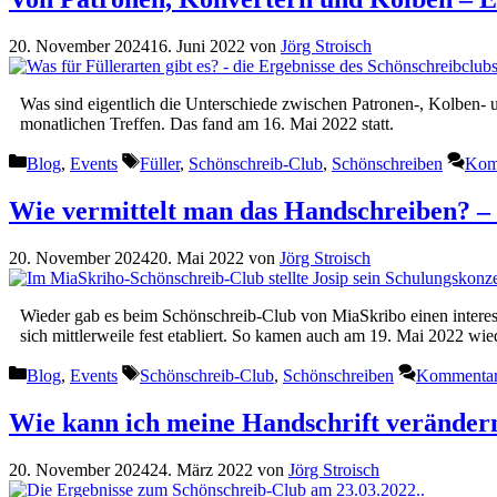
20. November 2024
16. Juni 2022
von
Jörg Stroisch
Was sind eigentlich die Unterschiede zwischen Patronen-, Kolben- 
monatlichen Treffen. Das fand am 16. Mai 2022 statt.
Kategorien
Schlagwörter
Blog
,
Events
Füller
,
Schönschreib-Club
,
Schönschreiben
Komm
Wie vermittelt man das Handschreiben? – 
20. November 2024
20. Mai 2022
von
Jörg Stroisch
Wieder gab es beim Schönschreib-Club von MiaSkribo einen interess
sich mittlerweile fest etabliert. So kamen auch am 19. Mai 2022 wi
Kategorien
Schlagwörter
Blog
,
Events
Schönschreib-Club
,
Schönschreiben
Kommentar 
Wie kann ich meine Handschrift veränder
20. November 2024
24. März 2022
von
Jörg Stroisch