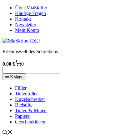
Zum
Über MiaSkribo
Inhalt
Häufige Fragen
springen
Kontakt
Newsletter
Mein Konto
Erlebniswelt des Schreibens
0,00
€
0
Menu
Füller
Tintenroller
Kugelschreiber
Bleistifte
Tinten & Minen
Papiere
Geschenkideen