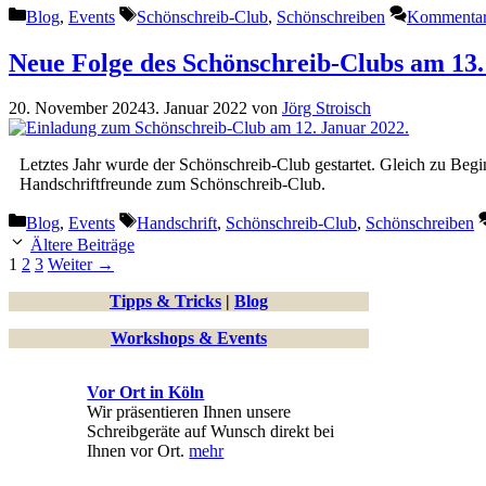
Kategorien
Schlagwörter
Blog
,
Events
Schönschreib-Club
,
Schönschreiben
Kommentar 
Neue Folge des Schönschreib-Clubs am 13.
20. November 2024
3. Januar 2022
von
Jörg Stroisch
Letztes Jahr wurde der Schönschreib-Club gestartet. Gleich zu Begi
Handschriftfreunde zum Schönschreib-Club.
Kategorien
Schlagwörter
Blog
,
Events
Handschrift
,
Schönschreib-Club
,
Schönschreiben
Ältere Beiträge
Seite
Seite
Seite
1
2
3
Weiter
→
Tipps & Tricks
|
Blog
Workshops & Events
Vor Ort in Köln
Wir präsentieren Ihnen unsere
Schreibgeräte auf Wunsch direkt bei
Ihnen vor Ort.
mehr