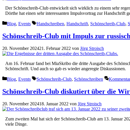
Der Schönschreib-Club entwickelt sich wirklich zu einem sehr reg
Dörthe hat einen sehr interessanten Impulsvortrag zur Handschrift g
Kategorien
Schlagwörter
Blog
,
Events
Handschreiben
,
Handschrift
,
Schönschreib-Club
,
S
Schönschreib-Club mit Impuls zur russisc
20. November 2024
21. Februar 2022
von
Jörg Stroisch
Am 16. Februar fand bei MiaSkribo die dritte Ausgabe des Schönschr
Schönschrift. Und auch so gab es wieder angeregte Diskussionen.
Kategorien
Schlagwörter
Blog
,
Events
Schönschreib-Club
,
Schönschreiben
Kommentar 
Schönschreib-Club diskutiert über die Wi
20. November 2024
18. Januar 2022
von
Jörg Stroisch
Zum zweiten Mal hat sich der Schönschreib-Club am 13. Januar 202
viele Dinge.