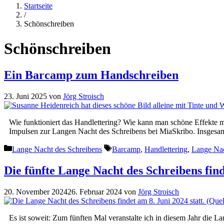
Startseite
/
Schönschreiben
Schönschreiben
Ein Barcamp zum Handschreiben
23. Juni 2025
von
Jörg Stroisch
Wie funktioniert das Handlettering? Wie kann man schöne Effekte m
Impulsen zur Langen Nacht des Schreibens bei MiaSkribo. Insges
Kategorien
Schlagwörter
Lange Nacht des Schreibens
Barcamp
,
Handlettering
,
Lange Nac
Die fünfte Lange Nacht des Schreibens find
20. November 2024
26. Februar 2024
von
Jörg Stroisch
Es ist soweit: Zum fünften Mal veranstalte ich in diesem Jahr die 