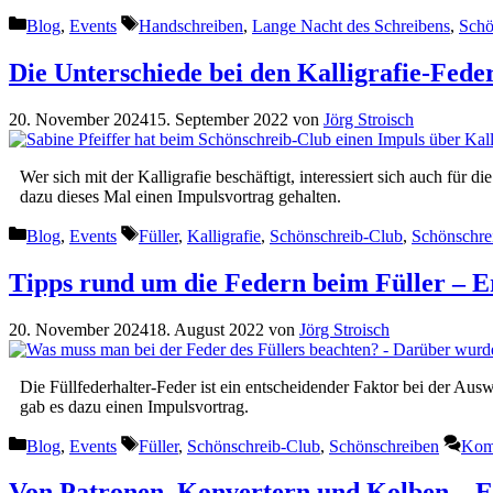
Kategorien
Schlagwörter
Blog
,
Events
Handschreiben
,
Lange Nacht des Schreibens
,
Schö
Die Unterschiede bei den Kalligrafie-Fede
20. November 2024
15. September 2022
von
Jörg Stroisch
Wer sich mit der Kalligrafie beschäftigt, interessiert sich auch für 
dazu dieses Mal einen Impulsvortrag gehalten.
Kategorien
Schlagwörter
Blog
,
Events
Füller
,
Kalligrafie
,
Schönschreib-Club
,
Schönschre
Tipps rund um die Federn beim Füller – E
20. November 2024
18. August 2022
von
Jörg Stroisch
Die Füllfederhalter-Feder ist ein entscheidender Faktor bei der Aus
gab es dazu einen Impulsvortrag.
Kategorien
Schlagwörter
Blog
,
Events
Füller
,
Schönschreib-Club
,
Schönschreiben
Komm
Von Patronen, Konvertern und Kolben – E