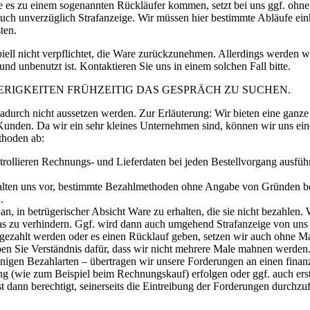
te es zu einem sogenannten Rückläufer kommen, setzt bei uns ggf. ohne
auch unverzüglich Strafanzeige. Wir müssen hier bestimmte Abläufe ei
ten.
ipiell nicht verpflichtet, die Ware zurückzunehmen. Allerdings werden wi
d unbenutzt ist. Kontaktieren Sie uns in einem solchen Fall bitte.
ERIGKEITEN FRÜHZEITIG DAS GESPRÄCH ZU SUCHEN.
 dadurch nicht aussetzen werden. Zur Erläuterung: Wir bieten eine ganz
 Kunden. Da wir ein sehr kleines Unternehmen sind, können wir uns ei
thoden ab:
rollieren Rechnungs- und Lieferdaten bei jeden Bestellvorgang ausführ
lten uns vor, bestimmte Bezahlmethoden ohne Angabe von Gründen be
.
n, in betrügerischer Absicht Ware zu erhalten, die sie nicht bezahlen. 
s zu verhindern. Ggf. wird dann auch umgehend Strafanzeige von uns e
 gezahlt werden oder es einen Rücklauf geben, setzen wir auch ohne 
ben Sie Verständnis dafür, dass wir nicht mehrere Male mahnen werden
nigen Bezahlarten – übertragen wir unsere Forderungen an einen finanz
ung (wie zum Beispiel beim Rechnungskauf) erfolgen oder ggf. auch ers
st dann berechtigt, seinerseits die Eintreibung der Forderungen durchzu