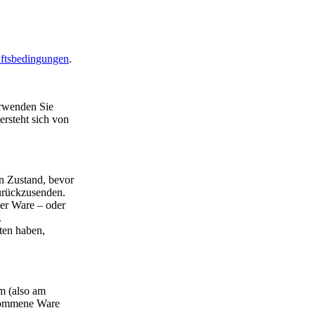
ftsbedingungen
.
erwenden Sie
ersteht sich von
en Zustand, bevor
zurückzusenden.
der Ware – oder
.
ten haben,
rm (also am
gekommene Ware