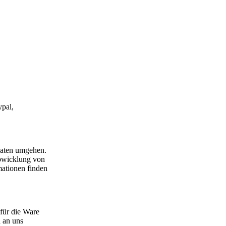
ypal,
Daten umgehen.
 Abwicklung von
mationen finden
 für die Ware
h an uns