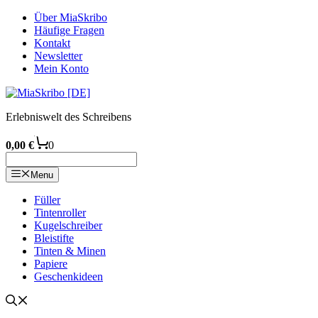
Zum
Über MiaSkribo
Inhalt
Häufige Fragen
springen
Kontakt
Newsletter
Mein Konto
Erlebniswelt des Schreibens
0,00
€
0
Menu
Füller
Tintenroller
Kugelschreiber
Bleistifte
Tinten & Minen
Papiere
Geschenkideen