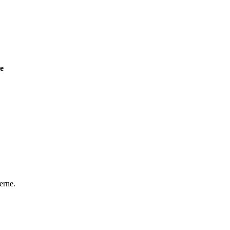
te
erne.