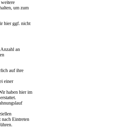
 weitere
nhalten, um zum
r hier ggf. nicht
e Anzahl an
nen
lich auf ihre
i einer
Wir haben hier im
rstattet.
Mahnungslauf
.
iellen
t nach Eintreten
führen.