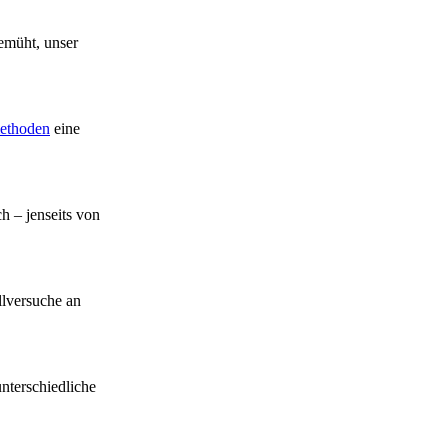
bemüht, unser
ethoden
eine
h – jenseits von
llversuche an
nterschiedliche