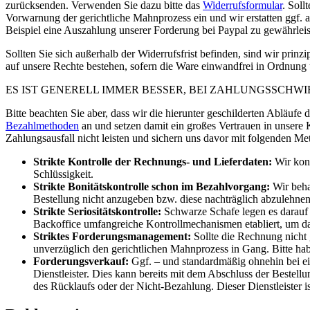
zurücksenden. Verwenden Sie dazu bitte das
Widerrufsformular
. Soll
Vorwarnung der gerichtliche Mahnprozess ein und wir erstatten ggf. 
Beispiel eine Auszahlung unserer Forderung bei Paypal zu gewährleis
Sollten Sie sich außerhalb der Widerrufsfrist befinden, sind wir prinz
auf unsere Rechte bestehen, sofern die Ware einwandfrei in Ordnung un
ES IST GENERELL IMMER BESSER, BEI ZAHLUNGSSCHWI
Bitte beachten Sie aber, dass wir die hierunter geschilderten Abläufe
Bezahlmethoden
an und setzen damit ein großes Vertrauen in unsere
Zahlungsausfall nicht leisten und sichern uns davor mit folgenden Me
Strikte Kontrolle der Rechnungs- und Lieferdaten:
Wir kont
Schlüssigkeit.
Strikte Bonitätskontrolle schon im Bezahlvorgang:
Wir beha
Bestellung nicht anzugeben bzw. diese nachträglich abzulehnen
Strikte Seriositätskontrolle:
Schwarze Schafe legen es darauf a
Backoffice umfangreiche Kontrollmechanismen etabliert, um da
Striktes Forderungsmanagement:
Sollte die Rechnung nicht
unverzüglich den gerichtlichen Mahnprozess in Gang. Bitte ha
Forderungsverkauf:
Ggf. – und standardmäßig ohnehin bei ei
Dienstleister. Dies kann bereits mit dem Abschluss der Bestell
des Rücklaufs oder der Nicht-Bezahlung. Dieser Dienstleister i