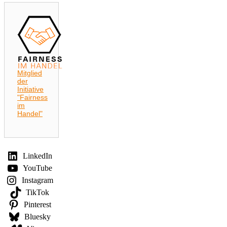
Mitglied
der
Initiative
"Fairness
im
Handel"
LinkedIn
YouTube
Instagram
TikTok
Pinterest
Bluesky