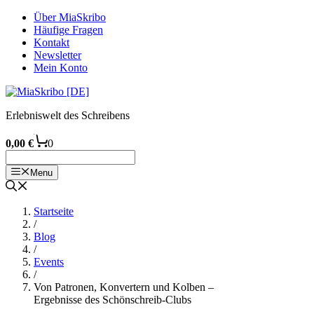
Zum
Über MiaSkribo
Inhalt
Häufige Fragen
springen
Kontakt
Newsletter
Mein Konto
Erlebniswelt des Schreibens
0,00
€
0
Menu
Startseite
/
Blog
/
Events
/
Von Patronen, Konvertern und Kolben –
Ergebnisse des Schönschreib-Clubs