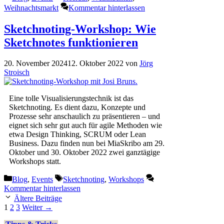
Weihnachtsmarkt
Kommentar hinterlassen
Sketchnoting-Workshop: Wie
Sketchnotes funktionieren
20. November 2024
12. Oktober 2022
von
Jörg
Stroisch
Eine tolle Visualisierungstechnik ist das
Sketchnoting. Es dient dazu, Konzepte und
Prozesse sehr anschaulich zu präsentieren – und
eignet sich sehr gut auch für agile Methoden wie
etwa Design Thinking, SCRUM oder Lean
Business. Dazu finden nun bei MiaSkribo am 29.
Oktober und 30. Oktober 2022 zwei ganztägige
Workshops statt.
Kategorien
Schlagwörter
Blog
,
Events
Sketchnoting
,
Workshops
Kommentar hinterlassen
Ältere Beiträge
Seite
Seite
Seite
1
2
3
Weiter
→