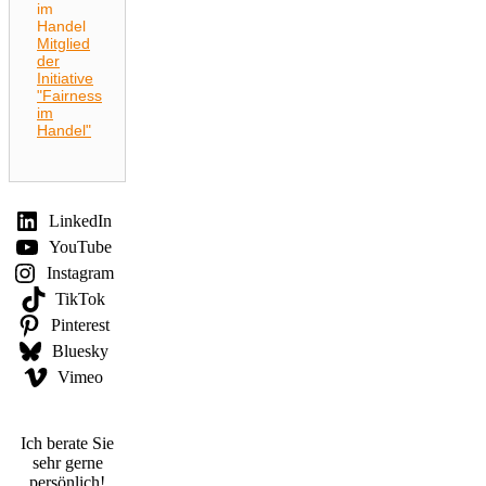
Mitglied
der
Initiative
"Fairness
im
Handel"
LinkedIn
YouTube
Instagram
TikTok
Pinterest
Bluesky
Vimeo
Ich berate Sie
sehr gerne
persönlich!