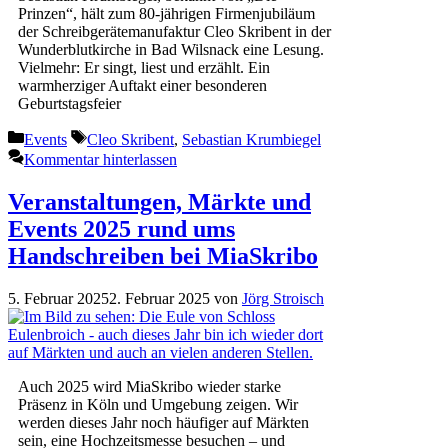
Prinzen“, hält zum 80-jährigen Firmenjubiläum
der Schreibgerätemanufaktur Cleo Skribent in der
Wunderblutkirche in Bad Wilsnack eine Lesung.
Vielmehr: Er singt, liest und erzählt. Ein
warmherziger Auftakt einer besonderen
Geburtstagsfeier
Kategorien
Schlagwörter
Events
Cleo Skribent
,
Sebastian Krumbiegel
Kommentar hinterlassen
Veranstaltungen, Märkte und
Events 2025 rund ums
Handschreiben bei MiaSkribo
5. Februar 2025
2. Februar 2025
von
Jörg Stroisch
Auch 2025 wird MiaSkribo wieder starke
Präsenz in Köln und Umgebung zeigen. Wir
werden dieses Jahr noch häufiger auf Märkten
sein, eine Hochzeitsmesse besuchen – und