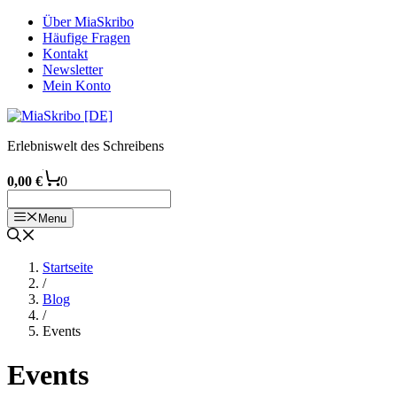
Zum
Über MiaSkribo
Inhalt
Häufige Fragen
springen
Kontakt
Newsletter
Mein Konto
Erlebniswelt des Schreibens
0,00
€
0
Menu
Startseite
/
Blog
/
Events
Events