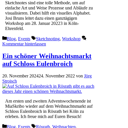
Sketchnotes sind eine tolle Methode, um auf
einfache Art und Weise Prozesse und Abläufe zu
visualisieren. Dabei hilft ein visuelles Alphabet.
Josi Bruns leitet dazu einen ganztägigen
Workshop am 28. Januar 20223 in Köln-
Ehrenfeld.
Kategorien
Schlagwörter
Blog
,
Events
Sketchnoting
,
Workshop
Kommentar hinterlassen
Ein schöner Weihnachtsmarkt
auf Schloss Eulenbroich
20. November 2024
24. November 2022
von
Jörg
Stroisch
Am ersten und zweiten Adventswochenende ist
MiaSkribo wieder auf dem Weihnachtsmarkt auf
Schloss Eulenbroich in Rösrath bei Köln zu
erleben. Ich freue mich auf Euren Besuch!
Kategorien
Schlagwörter
Blog
,
Events
Rösrath
,
Weihnachten
,