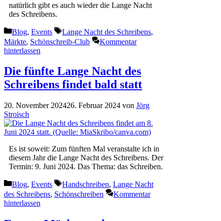
natürlich gibt es auch wieder die Lange Nacht
des Schreibens.
Kategorien
Schlagwörter
Blog
,
Events
Lange Nacht des Schreibens
,
Märkte
,
Schönschreib-Club
Kommentar
hinterlassen
Die fünfte Lange Nacht des
Schreibens findet bald statt
20. November 2024
26. Februar 2024
von
Jörg
Stroisch
Es ist soweit: Zum fünften Mal veranstalte ich in
diesem Jahr die Lange Nacht des Schreibens. Der
Termin: 9. Juni 2024. Das Thema: das Schreiben.
Kategorien
Schlagwörter
Blog
,
Events
Handschreiben
,
Lange Nacht
des Schreibens
,
Schönschreiben
Kommentar
hinterlassen