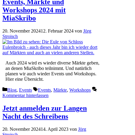
Events, Märkte und
Workshops 2024 mit
MiaSkribo
20. November 2024
12. Februar 2024
von
Jörg
Stroisch
Auch 2024 wird es wieder diverse Märkte geben,
an denen MiaSkribo teilnimmt. Und natürlich
planen wir auch wieder Events und Workshops.
Hier eine Übersicht.
Kategorien
Schlagwörter
Blog
,
Events
Events
,
Märkte
,
Workshops
Kommentar hinterlassen
Jetzt anmelden zur Langen
Nacht des Schreibens
20. November 2024
14. April 2023
von
Jörg
Stroisch