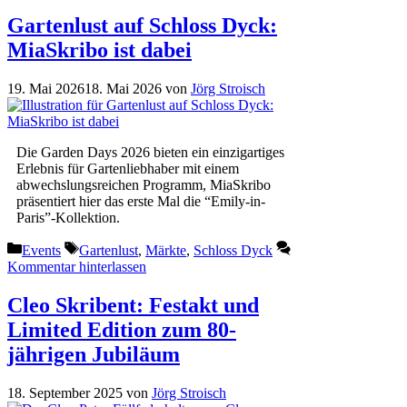
Gartenlust auf Schloss Dyck:
MiaSkribo ist dabei
19. Mai 2026
18. Mai 2026
von
Jörg Stroisch
Die Garden Days 2026 bieten ein einzigartiges
Erlebnis für Gartenliebhaber mit einem
abwechslungsreichen Programm, MiaSkribo
präsentiert hier das erste Mal die “Emily-in-
Paris”-Kollektion.
Kategorien
Schlagwörter
Events
Gartenlust
,
Märkte
,
Schloss Dyck
Kommentar hinterlassen
Cleo Skribent: Festakt und
Limited Edition zum 80-
jährigen Jubiläum
18. September 2025
von
Jörg Stroisch