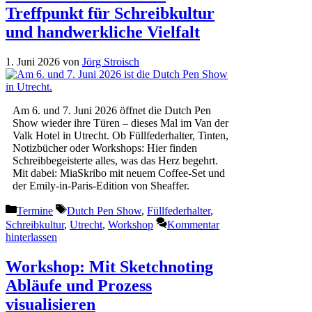
Treffpunkt für Schreibkultur
und handwerkliche Vielfalt
1. Juni 2026
von
Jörg Stroisch
Am 6. und 7. Juni 2026 öffnet die Dutch Pen
Show wieder ihre Türen – dieses Mal im Van der
Valk Hotel in Utrecht. Ob Füllfederhalter, Tinten,
Notizbücher oder Workshops: Hier finden
Schreibbegeisterte alles, was das Herz begehrt.
Mit dabei: MiaSkribo mit neuem Coffee-Set und
der Emily-in-Paris-Edition von Sheaffer.
Kategorien
Schlagwörter
Termine
Dutch Pen Show
,
Füllfederhalter
,
Schreibkultur
,
Utrecht
,
Workshop
Kommentar
hinterlassen
Workshop: Mit Sketchnoting
Abläufe und Prozess
visualisieren