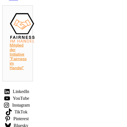
Mitglied
der
Initiative
"Fairness
im
Handel"
LinkedIn
YouTube
Instagram
TikTok
Pinterest
Bluesky