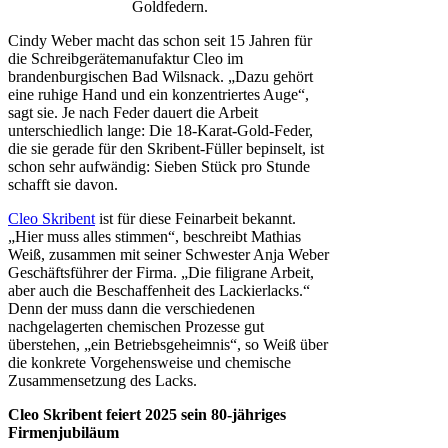
Goldfedern.
Cindy Weber macht das schon seit 15 Jahren für
die Schreibgerätemanufaktur Cleo im
brandenburgischen Bad Wilsnack. „Dazu gehört
eine ruhige Hand und ein konzentriertes Auge“,
sagt sie. Je nach Feder dauert die Arbeit
unterschiedlich lange: Die 18-Karat-Gold-Feder,
die sie gerade für den Skribent-Füller bepinselt, ist
schon sehr aufwändig: Sieben Stück pro Stunde
schafft sie davon.
Cleo Skribent
ist für diese Feinarbeit bekannt.
„Hier muss alles stimmen“, beschreibt Mathias
Weiß, zusammen mit seiner Schwester Anja Weber
Geschäftsführer der Firma. „Die filigrane Arbeit,
aber auch die Beschaffenheit des Lackierlacks.“
Denn der muss dann die verschiedenen
nachgelagerten chemischen Prozesse gut
überstehen, „ein Betriebsgeheimnis“, so Weiß über
die konkrete Vorgehensweise und chemische
Zusammensetzung des Lacks.
Cleo Skribent feiert 2025 sein 80-jähriges
Firmenjubiläum