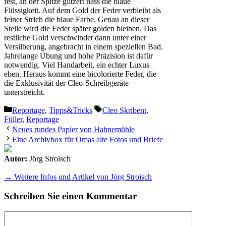
fest, an der Spitze glitzert nass die blaue
Flüssigkeit. Auf dem Gold der Feder verbleibt als
feiner Strich die blaue Farbe. Genau an dieser
Stelle wird die Feder später golden bleiben. Das
restliche Gold verschwindet dann unter einer
Versilberung, angebracht in einem speziellen Bad.
Jahrelange Übung und hohe Präzision ist dafür
notwendig. Viel Handarbeit, ein echter Luxus
eben. Heraus kommt eine bicolorierte Feder, die
die Exklusivität der Cleo-Schreibgeräte
unterstreicht.
Kategorien
Schlagwörter
Reportage
,
Tipps&Tricks
Cleo Skribent
,
Füller
,
Reportage
Neues rundes Papier von Hahnemühle
Eine Archivbox für Omas alte Fotos und Briefe
Autor:
Jörg Stroisch
→ Weitere Infos und Artikel von Jörg Stroisch
Schreiben Sie einen Kommentar
Kommentar