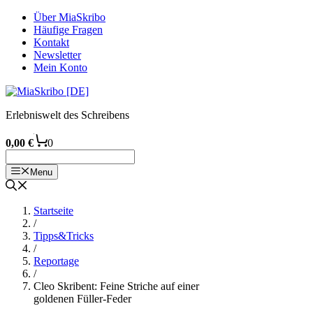
Zum
Über MiaSkribo
Inhalt
Häufige Fragen
springen
Kontakt
Newsletter
Mein Konto
Erlebniswelt des Schreibens
0,00
€
0
Menu
Startseite
/
Tipps&Tricks
/
Reportage
/
Cleo Skribent: Feine Striche auf einer
goldenen Füller-Feder