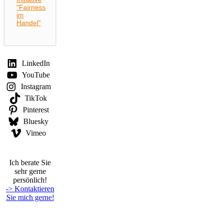
"Fairness
im
Handel"
LinkedIn
YouTube
Instagram
TikTok
Pinterest
Bluesky
Vimeo
Ich berate Sie
sehr gerne
persönlich!
-> Kontaktieren
Sie mich gerne!