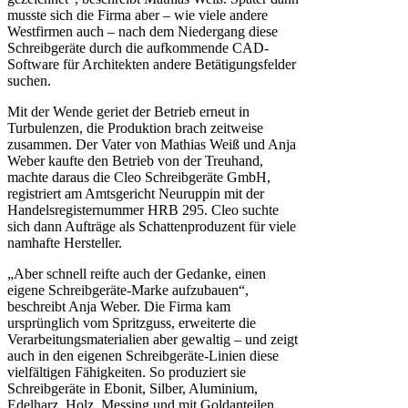
musste sich die Firma aber – wie viele andere
Westfirmen auch – nach dem Niedergang diese
Schreibgeräte durch die aufkommende CAD-
Software für Architekten andere Betätigungsfelder
suchen.
Mit der Wende geriet der Betrieb erneut in
Turbulenzen, die Produktion brach zeitweise
zusammen. Der Vater von Mathias Weiß und Anja
Weber kaufte den Betrieb von der Treuhand,
machte daraus die Cleo Schreibgeräte GmbH,
registriert am Amtsgericht Neuruppin mit der
Handelsregisternummer HRB 295. Cleo suchte
sich dann Aufträge als Schattenproduzent für viele
namhafte Hersteller.
„Aber schnell reifte auch der Gedanke, einen
eigene Schreibgeräte-Marke aufzubauen“,
beschreibt Anja Weber. Die Firma kam
ursprünglich vom Spritzguss, erweiterte die
Verarbeitungsmaterialien aber gewaltig – und zeigt
auch in den eigenen Schreibgeräte-Linien diese
vielfältigen Fähigkeiten. So produziert sie
Schreibgeräte in Ebonit, Silber, Aluminium,
Edelharz, Holz, Messing und mit Goldanteilen.