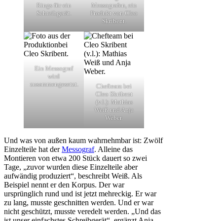
Rings für ein
Messografen, ein
Schreibgerät.
Produkt von Cleo
Skribent.
Ein Messograf
wird
zusammengesetzt.
Chefteam bei
Cleo Skribent
(v.l.): Mathias
Weiß und Anja
Weber.
Und was von außen kaum wahrnehmbar ist: Zwölf
Einzelteile hat der
Messograf
. Alleine das
Montieren von etwa 200 Stück dauert so zwei
Tage, „zuvor wurden diese Einzelteile aber
aufwändig produziert“, beschreibt Weiß. Als
Beispiel nennt er den Korpus. Der war
ursprünglich rund und ist jetzt mehreckig. Er war
zu lang, musste geschnitten werden. Und er war
nicht geschützt, musste veredelt werden. „Und das
ist unser einfachstes Schreibgerät“, ergänzt Anja