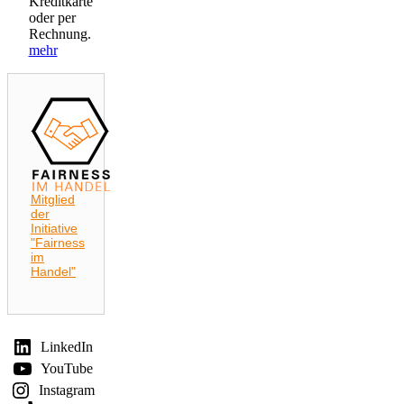
Kreditkarte
oder per
Rechnung.
mehr
Mitglied
der
Initiative
"Fairness
im
Handel"
LinkedIn
YouTube
Instagram