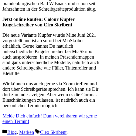
brandenburgischen Bad Wilsnack und schon seit
Jahrzehnten in der Schreibgeräteproduktion tätig.
Jetzt online kaufen: Colour Kupfer
Kugelschreiber von Cleo Skribent
Die neue Variante Kupfer wurde Mitte Juni 2021
vorgestellt und ist ab sofort bei MiaSkribo
erhältlich. Gerne kannst Du natürlich
unterschiedliche Kugelschreiber bei MiaSkribo
auch ausprobieren. In meinen Präsentiermappen
sind ganz unterschiedliche Modelle, natürlich auch
andere Schreibgeräte wie Füller, Tintenroller und
Bleistifte.
Wir können uns auch gerne via Zoom treffen und
dort über Schreibgeräte sprechen. Ich kann sie Dir
dort zumindest zeigen. Aber wenn es die Corona-
Einschränkungen zulassen, ist natürlich auch ein
persönlicher Termin möglich.
Melde Dich einfach! Dann vereinbaren wir gerne
einen Termin!
Kategorien
Schlagwörter
Blog
,
Marken
Cleo Skribent
,