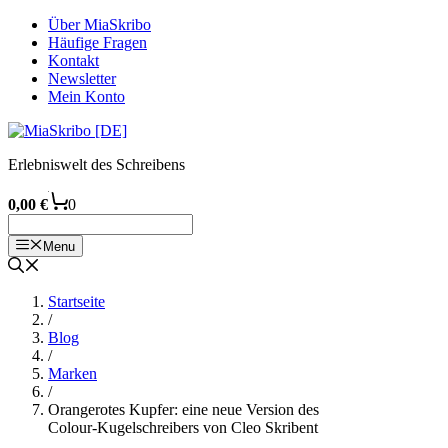
Zum
Über MiaSkribo
Inhalt
Häufige Fragen
springen
Kontakt
Newsletter
Mein Konto
Erlebniswelt des Schreibens
0,00
€
0
Menu
Startseite
/
Blog
/
Marken
/
Orangerotes Kupfer: eine neue Version des
Colour-Kugelschreibers von Cleo Skribent