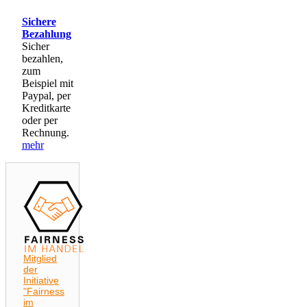
Sichere
Bezahlung
Sicher
bezahlen,
zum
Beispiel mit
Paypal, per
Kreditkarte
oder per
Rechnung.
mehr
Mitglied
der
Initiative
"Fairness
im