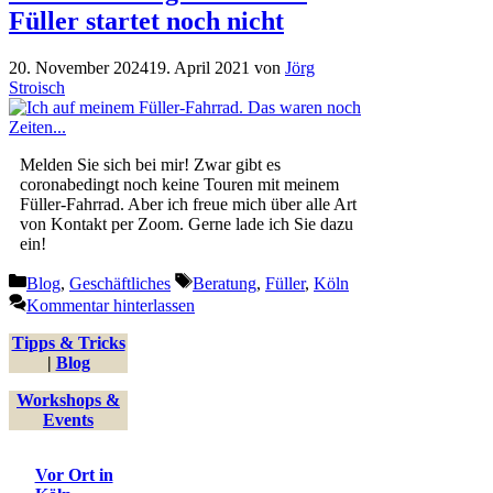
Füller startet noch nicht
20. November 2024
19. April 2021
von
Jörg
Stroisch
Melden Sie sich bei mir! Zwar gibt es
coronabedingt noch keine Touren mit meinem
Füller-Fahrrad. Aber ich freue mich über alle Art
von Kontakt per Zoom. Gerne lade ich Sie dazu
ein!
Kategorien
Schlagwörter
Blog
,
Geschäftliches
Beratung
,
Füller
,
Köln
Kommentar hinterlassen
Tipps & Tricks
|
Blog
Workshops &
Events
Vor Ort in