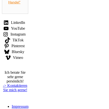
Handel"
LinkedIn
YouTube
Instagram
TikTok
Pinterest
Bluesky
Vimeo
Ich berate Sie
sehr gerne
persönlich!
-> Kontaktieren
Sie mich gerne!
Impressum