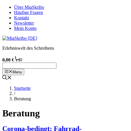
Zum
Über MiaSkribo
Inhalt
Häufige Fragen
springen
Kontakt
Newsletter
Mein Konto
Erlebniswelt des Schreibens
0,00
€
0
Menu
Startseite
/
Beratung
Beratung
Corona-bedingt: Fahrrad-