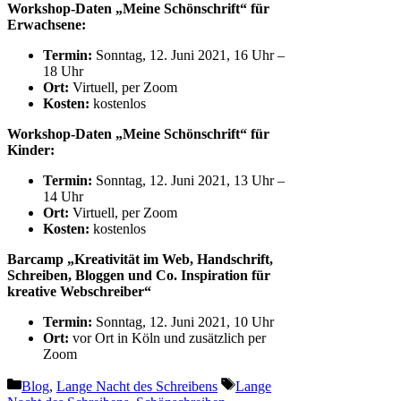
Workshop-Daten „
Meine Schönschrift
“
für
Erwachsene
:
Termin:
Sonntag, 12. Juni 2021, 16 Uhr –
18 Uhr
Ort:
Virtuell, per Zoom
Kosten:
kostenlos
Workshop-Daten „
Meine Schönschrift
“
für
Kin
d
er
:
Termin:
Sonntag, 12. Juni 2021, 13 Uhr –
14 Uhr
Ort:
Virtuell, per Zoom
Kosten:
kostenlos
Barcamp „Kreativität im Web, Handschrift,
Schreiben, Bloggen und Co. Inspiration für
kreative Webschreiber“
Termin:
Sonntag, 12. Juni 2021, 10 Uhr
Ort:
vor Ort in Köln und zusätzlich per
Zoom
Kategorien
Schlagwörter
Blog
,
Lange Nacht des Schreibens
Lange