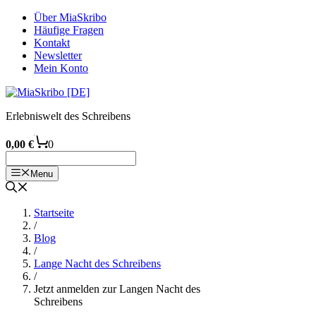
Zum
Über MiaSkribo
Inhalt
Häufige Fragen
springen
Kontakt
Newsletter
Mein Konto
Erlebniswelt des Schreibens
0,00
€
0
Menu
Startseite
/
Blog
/
Lange Nacht des Schreibens
/
Jetzt anmelden zur Langen Nacht des
Schreibens