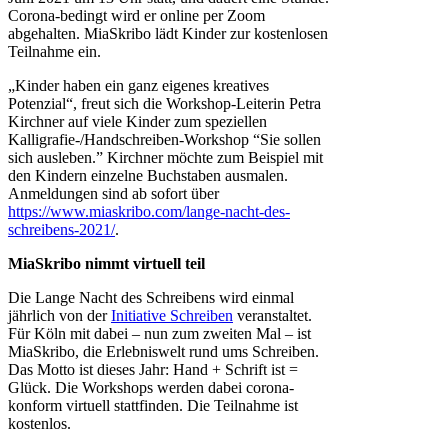
Corona-bedingt wird er online per Zoom
abgehalten. MiaSkribo lädt Kinder zur kostenlosen
Teilnahme ein.
„Kinder haben ein ganz eigenes kreatives
Potenzial“, freut sich die Workshop-Leiterin Petra
Kirchner auf viele Kinder zum speziellen
Kalligrafie-/Handschreiben-Workshop “Sie sollen
sich ausleben.” Kirchner möchte zum Beispiel mit
den Kindern einzelne Buchstaben ausmalen.
Anmeldungen sind ab sofort über
https://www.miaskribo.com/lange-nacht-des-
schreibens-2021/
.
MiaSkribo nimmt virtuell teil
Die Lange Nacht des Schreibens wird einmal
jährlich von der
Initiative Schreiben
veranstaltet.
Für Köln mit dabei – nun zum zweiten Mal – ist
MiaSkribo, die Erlebniswelt rund ums Schreiben.
Das Motto ist dieses Jahr: Hand + Schrift ist =
Glück. Die Workshops werden dabei corona-
konform virtuell stattfinden. Die Teilnahme ist
kostenlos.