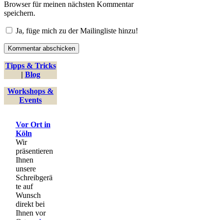
Browser für meinen nächsten Kommentar
speichern.
Ja, füge mich zu der Mailingliste hinzu!
Tipps & Tricks
|
Blog
Workshops &
Events
Vor Ort in
Köln
Wir
präsentieren
Ihnen
unsere
Schreibgerä
te auf
Wunsch
direkt bei
Ihnen vor