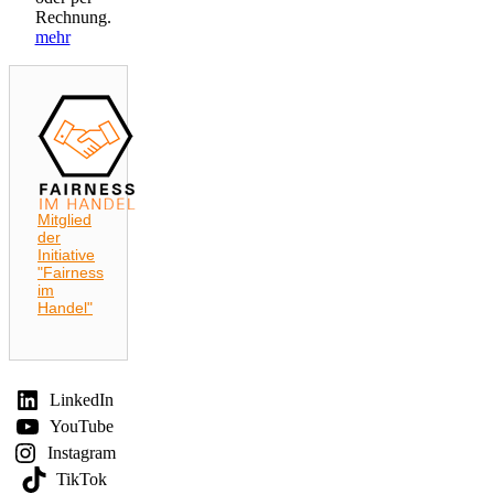
Rechnung.
mehr
Mitglied
der
Initiative
"Fairness
im
Handel"
LinkedIn
YouTube
Instagram
TikTok