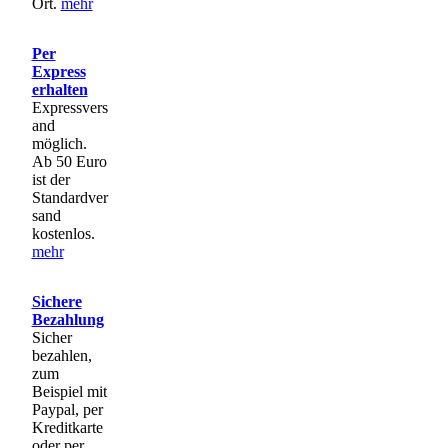
Ort.
mehr
Per
Express
erhalten
Expressvers
and
möglich.
Ab 50 Euro
ist der
Standardver
sand
kostenlos.
mehr
Sichere
Bezahlung
Sicher
bezahlen,
zum
Beispiel mit
Paypal, per
Kreditkarte
oder per