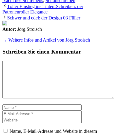
Nacht des Schreibens
,
Schönschreiben
Toller Einstieg ins Tinten-Schreiben: der
Patronenroller Elegance
Schwer und edel: der Design 03 Füller
Autor:
Jörg Stroisch
→ Weitere Infos und Artikel von Jörg Stroisch
Schreiben Sie einen Kommentar
Kommentar
Name
E-
Mail-
Website
Adresse
Name, E-Mail-Adresse und Website in diesem