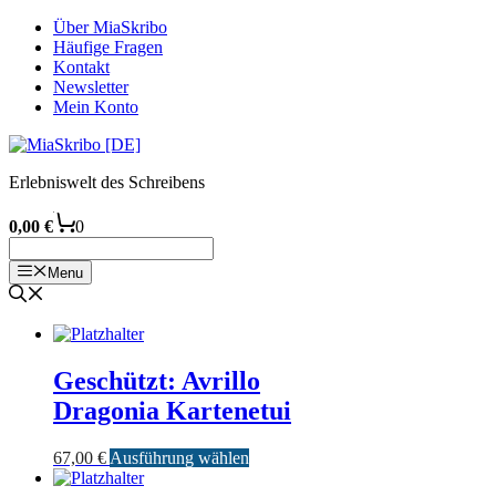
Zum
Über MiaSkribo
Inhalt
Häufige Fragen
springen
Kontakt
Newsletter
Mein Konto
Erlebniswelt des Schreibens
0,00
€
0
Menu
Geschützt: Avrillo
Dragonia Kartenetui
Dieses
67,00
€
Ausführung wählen
Produkt