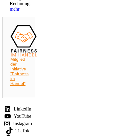
Rechnung.
mehr
Mitglied
der
Initiative
"Fairness
im
Handel"
LinkedIn
YouTube
Instagram
TikTok