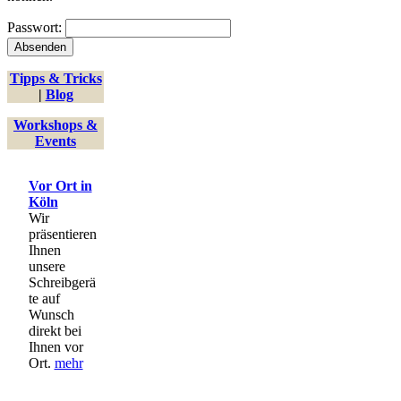
Passwort:
Tipps & Tricks
|
Blog
Workshops &
Events
Vor Ort in
Köln
Wir
präsentieren
Ihnen
unsere
Schreibgerä
te auf
Wunsch
direkt bei
Ihnen vor
Ort.
mehr