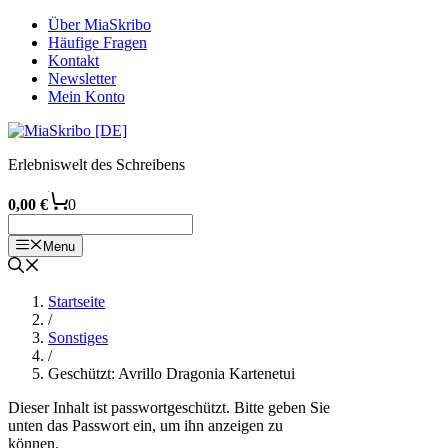
Zum
Über MiaSkribo
Inhalt
Häufige Fragen
springen
Kontakt
Newsletter
Mein Konto
Erlebniswelt des Schreibens
0,00
€
0
Menu
Startseite
/
Sonstiges
/
Geschützt: Avrillo Dragonia Kartenetui
Dieser Inhalt ist passwortgeschützt. Bitte geben Sie
unten das Passwort ein, um ihn anzeigen zu
können.