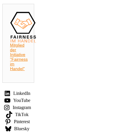
Mitglied
der
Initiative
"Fairness
im
Handel"
LinkedIn
YouTube
Instagram
TikTok
Pinterest
Bluesky