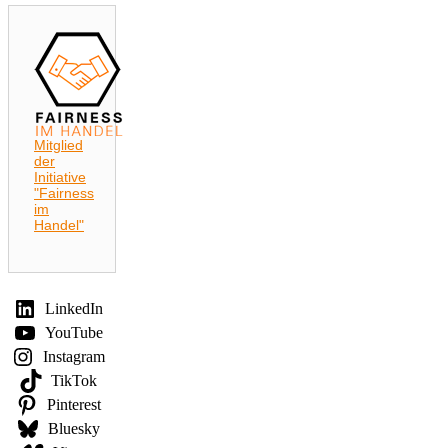
Mitglied
der
Initiative
"Fairness
im
Handel"
LinkedIn
YouTube
Instagram
TikTok
Pinterest
Bluesky