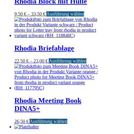
Rhodia Block mit Hülle
Preisspanne:
Dieses
9,50
€
–
33,50
€
Ausführung wählen
9,50 €
Produkt
bis
weist
33,50 €
mehrere
Varianten
auf.
Die
Rhodia Briefablage
Optionen
können
Preisspanne:
Dieses
22,50
€
–
23,00
€
Ausführung wählen
auf
22,50 €
Produkt
der
bis
weist
Produktseite
23,00 €
mehrere
gewählt
Varianten
werden
auf.
Die
Optionen
Rhodia Meeting Book
können
DINA5+
auf
der
Produktseite
Dieses
26,50
€
Ausführung wählen
gewählt
Produkt
werden
weist