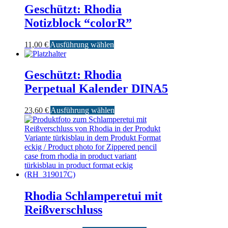
mehrere
Geschützt: Rhodia
Varianten
Notizblock “colorR”
auf.
Die
Optionen
Dieses
11,00
€
Ausführung wählen
können
Produkt
auf
weist
der
mehrere
Geschützt: Rhodia
Produktseite
Varianten
Perpetual Kalender DINA5
gewählt
auf.
werden
Die
Optionen
Dieses
23,60
€
Ausführung wählen
können
Produkt
auf
weist
der
mehrere
Produktseite
Varianten
gewählt
auf.
werden
Die
Optionen
können
auf
Rhodia Schlamperetui mit
der
Reißverschluss
Produktseite
gewählt