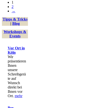
1
weist
Produktseite
2
mehrere
gewählt
→
Varianten
werden
auf.
Tipps & Tricks
Die
|
Blog
Optionen
können
Workshops &
auf
Events
der
Produktseite
gewählt
Vor Ort in
werden
Köln
Wir
präsentieren
Ihnen
unsere
Schreibgerä
te auf
Wunsch
direkt bei
Ihnen vor
Ort.
mehr
Per