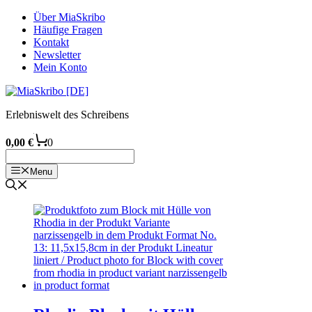
Zum
Über MiaSkribo
Inhalt
Häufige Fragen
springen
Kontakt
Newsletter
Mein Konto
Erlebniswelt des Schreibens
0,00
€
0
Menu