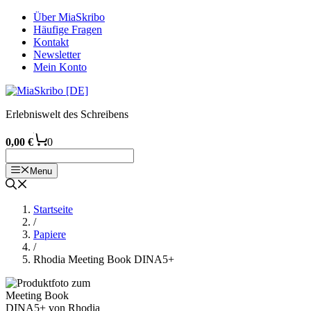
Zum
Über MiaSkribo
Inhalt
Häufige Fragen
springen
Kontakt
Newsletter
Mein Konto
Erlebniswelt des Schreibens
0,00
€
0
Menu
Startseite
/
Papiere
/
Rhodia Meeting Book DINA5+