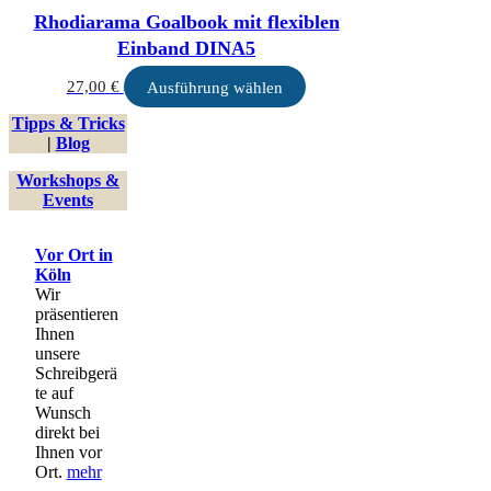
auf
Rhodiarama Goalbook mit flexiblen
der
Produktseite
Einband DINA5
gewählt
werden
Dieses
27,00
€
Ausführung wählen
Produkt
Tipps & Tricks
weist
|
Blog
mehrere
Varianten
Workshops &
auf.
Events
Die
Optionen
können
Vor Ort in
auf
Köln
der
Wir
Produktseite
präsentieren
gewählt
Ihnen
werden
unsere
Schreibgerä
te auf
Wunsch
direkt bei
Ihnen vor
Ort.
mehr