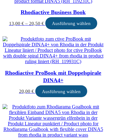
Die
Optionen
Rhodiactive Business Book
können
auf
Preisspanne:
Dieses
13,00
€
–
20,50
€
Ausführung wählen
der
13,00 €
Produkt
Produktseite
bis
weist
gewählt
20,50 €
mehrere
werden
Varianten
auf.
Die
Optionen
können
Rhodiactive ProBook mit Doppelspirale
auf
der
DINA4+
Produktseite
gewählt
Dieses
20,00
€
Ausführung wählen
werden
Produkt
weist
mehrere
Varianten
auf.
Die
Optionen
können