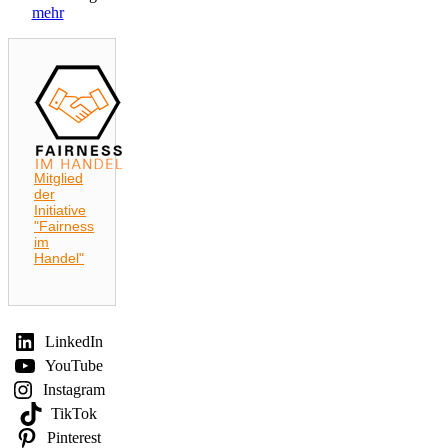
mehr
Mitglied
der
Initiative
"Fairness
im
Handel"
LinkedIn
YouTube
Instagram
TikTok
Pinterest