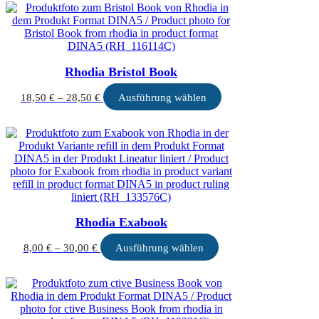
Rhodia Bristol Book
Preisspanne:
Dieses
18,50
€
–
28,50
€
Ausführung wählen
18,50 €
Produkt
bis
weist
28,50 €
mehrere
Varianten
auf.
Die
Optionen
können
auf
Rhodia Exabook
der
Produktseite
Preisspanne:
Dieses
8,00
€
–
30,00
€
Ausführung wählen
gewählt
8,00 €
Produkt
werden
bis
weist
30,00 €
mehrere
Varianten
auf.