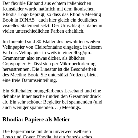
Der flexible Einband aus echtem italienischen
Kunstleder wurde natürlich mit dem ikonischen
Rhodia-Logo beprägt, so dass das Rhodia Meeting
Book in DINA5+ auch hier gleich ein deutliches
visuelles Statement setzt. Der Umschlag ist dabei in
vielen unterschiedlichen Farben erhältlich.
Im Innenteil sind 80 Blätter des bewährten weißen
Velinpapier von Clairefontaine eingelegt, in diesem
Fall das Velinpapier in weiß in einer 90-g/qm-
Grammatur, also etwas dicker, als übliches
Copypapier. Es lässt sich per Mikroperforierung
heraustrennen. Die Lineatur ist die Besonderheit
des Meeting Book. Sie unterstützt Notizen, bietet
eine freie Datumseinteilung.
Ein Stiftehalter, orangefarbenes Leseband und eine
dehnbare Innentasche runden den Gesamteindruck
ab. Ein sehr schöner Begleiter bei spannenden (und
auch weniger spannenden… ) Meetings.
Rhodia: Papiere als Metier
Die Papiermarke mit dem unverwechselbaren
Logo und Cover, Rhodia, ist ein französisches