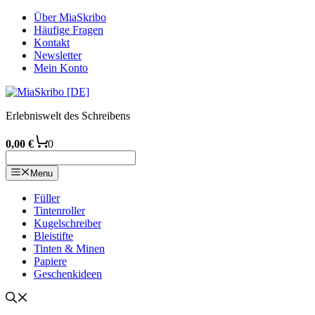
Zum
Über MiaSkribo
Inhalt
Häufige Fragen
springen
Kontakt
Newsletter
Mein Konto
Erlebniswelt des Schreibens
0,00
€
0
Menu
Füller
Tintenroller
Kugelschreiber
Bleistifte
Tinten & Minen
Papiere
Geschenkideen