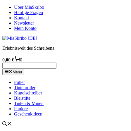
Zum
Über MiaSkribo
Inhalt
Häufige Fragen
springen
Kontakt
Newsletter
Mein Konto
Erlebniswelt des Schreibens
0,00
€
0
Menu
Füller
Tintenroller
Kugelschreiber
Bleistifte
Tinten & Minen
Papiere
Geschenkideen