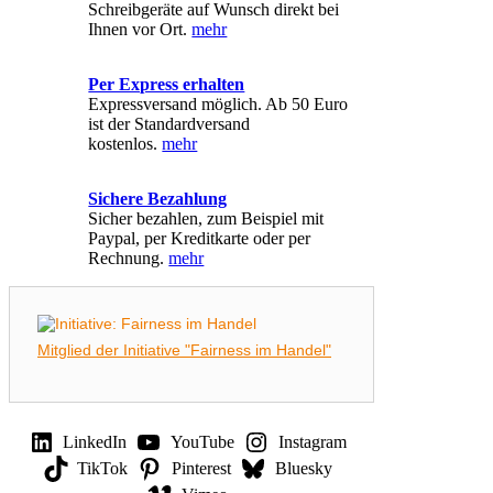
Schreibgeräte auf Wunsch direkt bei
auf
Ihnen vor Ort.
mehr
der
Produktseite
gewählt
Per Express erhalten
werden
Expressversand möglich. Ab 50 Euro
ist der Standardversand
kostenlos.
mehr
Sichere Bezahlung
Sicher bezahlen, zum Beispiel mit
Paypal, per Kreditkarte oder per
Rechnung.
mehr
Mitglied der Initiative "Fairness im Handel"
LinkedIn
YouTube
Instagram
TikTok
Pinterest
Bluesky