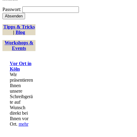
Passwort:
Tipps & Tricks
|
Blog
Workshops &
Events
Vor Ort in
Köln
Wir
präsentieren
Ihnen
unsere
Schreibgerä
te auf
Wunsch
direkt bei
Ihnen vor
Ort.
mehr