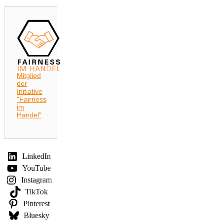
Mitglied
der
Initiative
"Fairness
im
Handel"
LinkedIn
YouTube
Instagram
TikTok
Pinterest
Bluesky