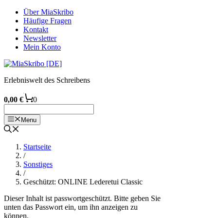
Zum
Über MiaSkribo
Inhalt
Häufige Fragen
springen
Kontakt
Newsletter
Mein Konto
Erlebniswelt des Schreibens
0,00
€
0
Menu
Startseite
/
Sonstiges
/
Geschützt: ONLINE Lederetui Classic
Dieser Inhalt ist passwortgeschützt. Bitte geben Sie
unten das Passwort ein, um ihn anzeigen zu
können.