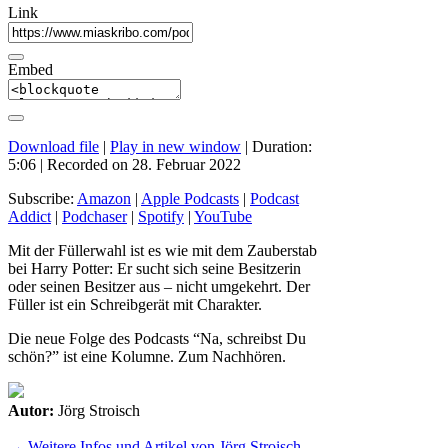
Link
Embed
Download file
|
Play in new window
|
Duration:
5:06
|
Recorded on 28. Februar 2022
Subscribe:
Amazon
|
Apple Podcasts
|
Podcast
Addict
|
Podchaser
|
Spotify
|
YouTube
Mit der Füllerwahl ist es wie mit dem Zauberstab
bei Harry Potter: Er sucht sich seine Besitzerin
oder seinen Besitzer aus – nicht umgekehrt. Der
Füller ist ein Schreibgerät mit Charakter.
Die neue Folge des Podcasts “Na, schreibst Du
schön?” ist eine Kolumne. Zum Nachhören.
Autor:
Jörg Stroisch
→ Weitere Infos und Artikel von Jörg Stroisch