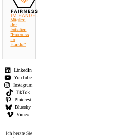
Mitglied
der
Initiative
"Fairness
im
Handel"
LinkedIn
YouTube
Instagram
TikTok
Pinterest
Bluesky
Vimeo
Ich berate Sie