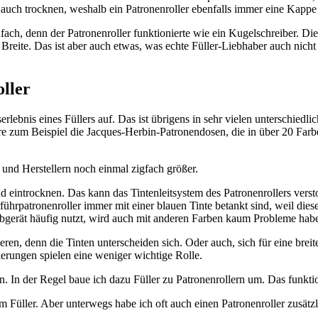
ie auch trocknen, weshalb ein Patronenroller ebenfalls immer eine Kappe 
ach, denn der Patronenroller funktionierte wie ein Kugelschreiber. Die 
e Breite. Das ist aber auch etwas, was echte Füller-Liebhaber auch nich
oller
ebnis eines Füllers auf. Das ist übrigens in sehr vielen unterschiedli
hre zum Beispiel die Jacques-Herbin-Patronendosen, die in über 20 Farbe
und Herstellern noch einmal zigfach größer.
nd eintrocknen. Das kann das Tintenleitsystem des Patronenrollers verst
ührpatronenroller immer mit einer blauen Tinte betankt sind, weil die
ibgerät häufig nutzt, wird auch mit anderen Farben kaum Probleme hab
eren, denn die Tinten unterscheiden sich. Oder auch, sich für eine breit
erungen spielen eine weniger wichtige Rolle.
. In der Regel baue ich dazu Füller zu Patronenrollern um. Das funktio
em Füller. Aber unterwegs habe ich oft auch einen Patronenroller zusätzl