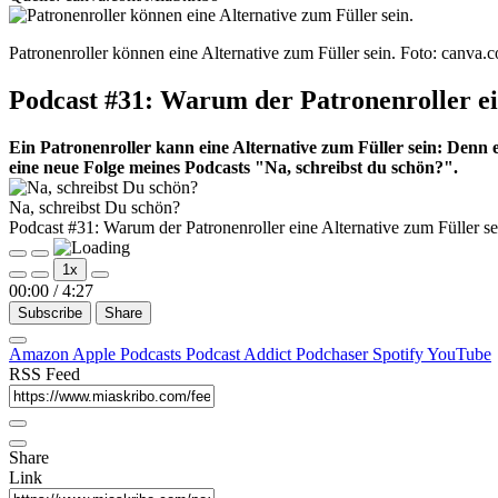
Patronenroller können eine Alternative zum Füller sein.
Foto: canva.
Podcast #31: Warum der Patronenroller ei
Ein Patronenroller kann eine Alternative zum Füller sein: Denn er
eine neue Folge meines Podcasts "Na, schreibst du schön?".
Na, schreibst Du schön?
Podcast #31: Warum der Patronenroller eine Alternative zum Füller s
Play
Pause
1x
Episode
Episode
00:00
/
4:27
Subscribe
Share
Amazon
Apple Podcasts
Podcast Addict
Podchaser
Spotify
YouTube
RSS Feed
Share
Link