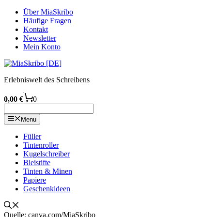
Zum
Über MiaSkribo
Inhalt
Häufige Fragen
springen
Kontakt
Newsletter
Mein Konto
Erlebniswelt des Schreibens
0,00
€
0
Menu
Füller
Tintenroller
Kugelschreiber
Bleistifte
Tinten & Minen
Papiere
Geschenkideen
Quelle: canva.com/MiaSkribo