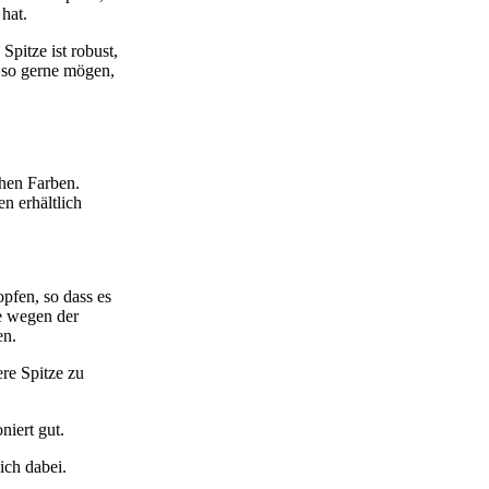
hat.
Spitze ist robust,
t so gerne mögen,
chen Farben.
n erhältlich
opfen, so dass es
se wegen der
en.
ere Spitze zu
niert gut.
ich dabei.