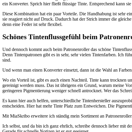
ein Konverter. Sprich hier fließt flüssige Tinte. Entsprechend kann s
Diese Kombination hat ein paar Vorteile. Die Handhabung ist sehr einf
sie reagiert nicht auf Druck. Dadurch hat der Strich immer die gleich
denn eine Feder ist sehr flexibel.
Schönes Tintenflussgefühl beim Patronenr
Und dennoch kommt auch beim Patronenroller das schöne Tintenflusserl
Denn Tintenpatronen gibt es in sehr, sehr vielen Tintenfarben. Ich fü
sind.
Und wenn man einen Konverter einsetzt, dann ist die Wahl an Farben 
Wo ein Vorteil ist, gibt es auch einen Nachteil. Tinte kann trocknen u
gereinigt werden muss. Das ist übrigens ein Grund, warum meine Vorf
geringeren Pigmentierung weniger schnell antrocknet. Wer das Schre
Es kann hier auch helfen, unterschiedliche Tintenhersteller auszuprobi
entscheiden. Hier hat mehr Tinte Platz zum Entweichen. Die Pigmenti
Mit MiaSkribo erweitere ich ständig mein Sortiment an Patronenrollern
Ich selbst, und da bin ich ganz ehrlich, schreibe dennoch lieber mit d
Gerade für schnelle Notizen ist er gut geeignet.