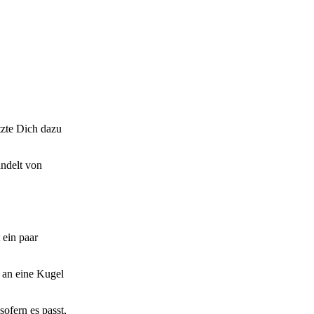
tzte Dich dazu
andelt von
 ein paar
e an eine Kugel
sofern es passt,