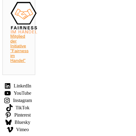
Mitglied
der
Initiative
"Fairness
im
Handel"
LinkedIn
YouTube
Instagram
TikTok
Pinterest
Bluesky
Vimeo