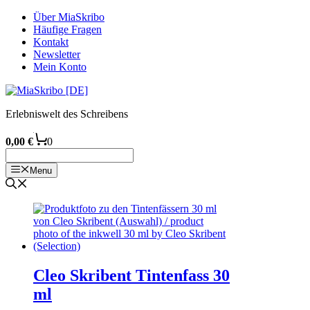
Zum
Über MiaSkribo
Inhalt
Häufige Fragen
springen
Kontakt
Newsletter
Mein Konto
Erlebniswelt des Schreibens
0,00
€
0
Menu
Cleo Skribent Tintenfass 30
ml