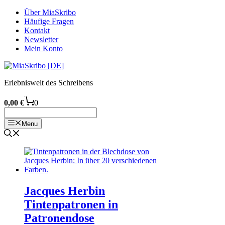
Zum
Über MiaSkribo
Inhalt
Häufige Fragen
springen
Kontakt
Newsletter
Mein Konto
Erlebniswelt des Schreibens
0,00
€
0
Menu
Jacques Herbin
Tintenpatronen in
Patronendose