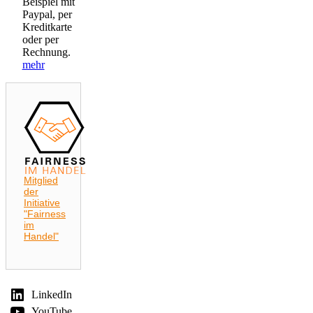
Beispiel mit
Paypal, per
Kreditkarte
oder per
Rechnung.
mehr
Mitglied
der
Initiative
"Fairness
im
Handel"
LinkedIn
YouTube