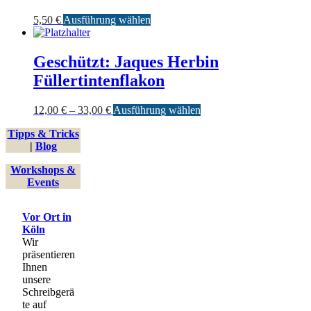
Dieses
5,50
€
Ausführung wählen
Produkt
weist
mehrere
Geschützt: Jaques Herbin
Varianten
Füllertintenflakon
auf.
Die
Optionen
Preisspanne:
Dieses
12,00
€
–
33,00
€
Ausführung wählen
können
12,00 €
Produkt
auf
Tipps & Tricks
bis
weist
der
|
Blog
33,00 €
mehrere
Produktseite
Varianten
gewählt
Workshops &
auf.
werden
Events
Die
Optionen
können
Vor Ort in
auf
Köln
der
Wir
Produktseite
präsentieren
gewählt
Ihnen
werden
unsere
Schreibgerä
te auf