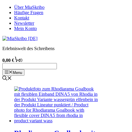
Zum
Über MiaSkribo
Inhalt
Häufige Fragen
springen
Kontakt
Newsletter
Mein Konto
Erlebniswelt des Schreibens
0,00
€
0
Menu