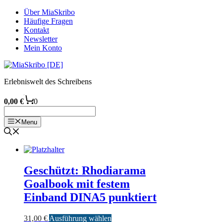
Zum
Über MiaSkribo
Inhalt
Häufige Fragen
springen
Kontakt
Newsletter
Mein Konto
Erlebniswelt des Schreibens
0,00
€
0
Menu
Geschützt: Rhodiarama
Goalbook mit festem
Einband DINA5 punktiert
Dieses
31,00
€
Ausführung wählen