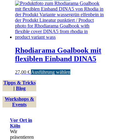
Produkt
weist
mehrere
Varianten
auf.
Die
Optionen
können
auf
Rhodiarama Goalbook mit
der
flexiblen Einband DINA5
Produktseite
gewählt
werden
Dieses
27,00
€
Ausführung wählen
Produkt
Tipps & Tricks
weist
|
Blog
mehrere
Varianten
Workshops &
auf.
Events
Die
Optionen
können
Vor Ort in
auf
Köln
der
Wir
Produktseite
präsentieren
gewählt