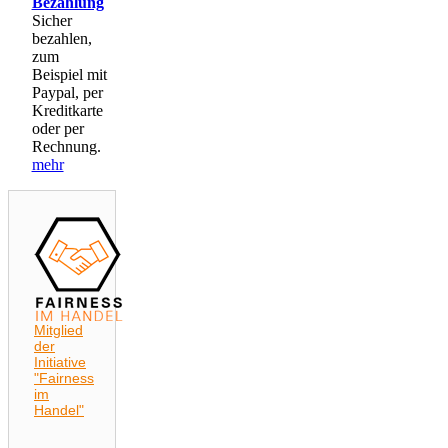
Bezahlung
Sicher
bezahlen,
zum
Beispiel mit
Paypal, per
Kreditkarte
oder per
Rechnung.
mehr
Mitglied
der
Initiative
"Fairness
im
Handel"