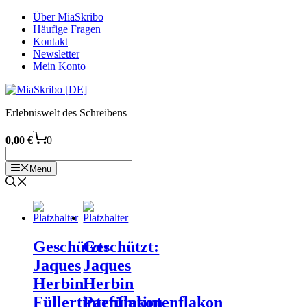
Zum
Über MiaSkribo
Inhalt
Häufige Fragen
springen
Kontakt
Newsletter
Mein Konto
Erlebniswelt des Schreibens
0,00
€
0
Menu
Geschützt:
Geschützt:
Jaques
Jaques
Herbin
Herbin
Füllertintenflakon
Parfümtintenflakon