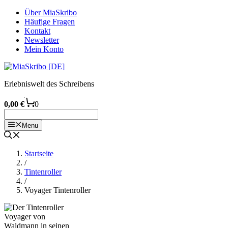
Zum
Über MiaSkribo
Inhalt
Häufige Fragen
springen
Kontakt
Newsletter
Mein Konto
Erlebniswelt des Schreibens
0,00
€
0
Menu
Startseite
/
Tintenroller
/
Voyager Tintenroller