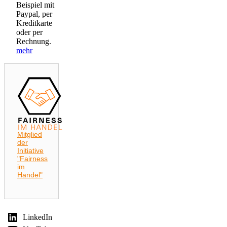
Beispiel mit
Paypal, per
Kreditkarte
oder per
Rechnung.
mehr
Mitglied
der
Initiative
"Fairness
im
Handel"
LinkedIn