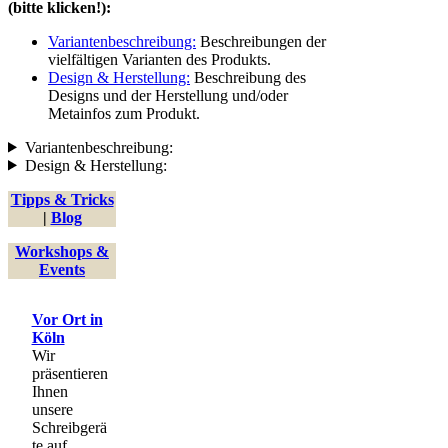
(bitte klicken!):
Variantenbeschreibung:
Beschreibungen der
vielfältigen Varianten des Produkts.
Design & Herstellung:
Beschreibung des
Designs und der Herstellung und/oder
Metainfos zum Produkt.
Variantenbeschreibung:
Design & Herstellung:
Tipps & Tricks
|
Blog
Workshops &
Events
Vor Ort in
Köln
Wir
präsentieren
Ihnen
unsere
Schreibgerä
te auf