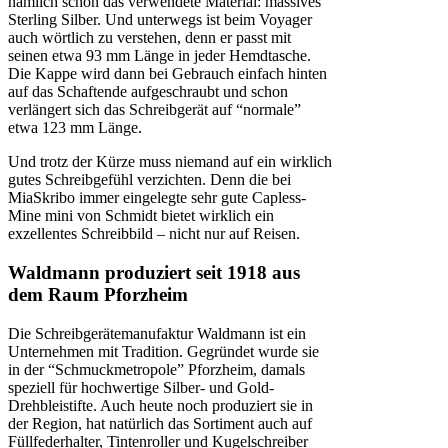
nämlich schon das verwendete Material: massives
Sterling Silber. Und unterwegs ist beim Voyager
auch wörtlich zu verstehen, denn er passt mit
seinen etwa 93 mm Länge in jeder Hemdtasche.
Die Kappe wird dann bei Gebrauch einfach hinten
auf das Schaftende aufgeschraubt und schon
verlängert sich das Schreibgerät auf “normale”
etwa 123 mm Länge.
Und trotz der Kürze muss niemand auf ein wirklich
gutes Schreibgefühl verzichten. Denn die bei
MiaSkribo immer eingelegte sehr gute Capless-
Mine mini von Schmidt bietet wirklich ein
exzellentes Schreibbild – nicht nur auf Reisen.
Waldmann produziert seit 1918 aus
dem Raum Pforzheim
Die Schreibgerätemanufaktur Waldmann ist ein
Unternehmen mit Tradition. Gegründet wurde sie
in der “Schmuckmetropole” Pforzheim, damals
speziell für hochwertige Silber- und Gold-
Drehbleistifte. Auch heute noch produziert sie in
der Region, hat natürlich das Sortiment auch auf
Füllfederhalter, Tintenroller und Kugelschreiber