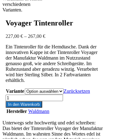
Voyager Tintenroller
Preisspanne:
227,00
€
–
267,00
€
227,00 €
Ein Tintenroller für die Hemdtasche. Dank der
bis
innovativen Kappe ist der Tintenroller Voyager
267,00 €
der Manufaktur Waldmann im Nutzzustand
genauso groß, wie andere Schreibgeräte. Im
Ruhezustand aber geradezu winzig. Verarbeitet
wird hier Sterling Silber. In 2 Farbvarianten
erhältlich.
Variante
Zurücksetzen
Voyager
Tintenroller
In den Warenkorb
Menge
Hersteller
Waldmann
Unterwegs sehr hochwertig und edel schreiben:
Das bietet der Tintenroller Voyager der Manufaktur
Waldmann. Im wahrsten Sinne des Wortes edel ist