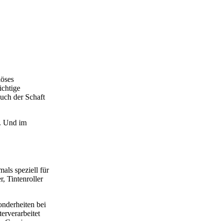
iöses
ichtige
uch der Schaft
d. Und im
ls speziell für
, Tintenroller
nderheiten bei
erverarbeitet