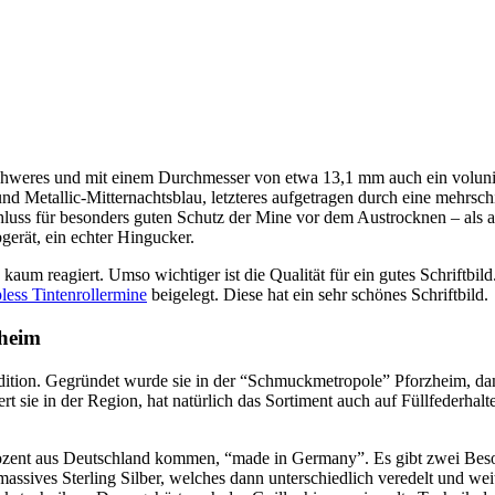
 schweres und mit einem Durchmesser von etwa 13,1 mm auch ein volun
und Metallic-Mitternachtsblau, letzteres aufgetragen durch eine mehrsch
hluss für besonders guten Schutz der Mine vor dem Austrocknen – als a
gerät, ein echter Hingucker.
 kaum reagiert. Umso wichtiger ist die Qualität für ein gutes Schriftbil
ess Tintenrollermine
beigelegt. Diese hat ein sehr schönes Schriftbild.
zheim
ition. Gegründet wurde sie in der “Schmuckmetropole” Pforzheim, dama
 sie in der Region, hat natürlich das Sortiment auch auf Füllfederhalter
rozent aus Deutschland kommen, “made in Germany”. Es gibt zwei Beso
ssives Sterling Silber, welches dann unterschiedlich veredelt und weit