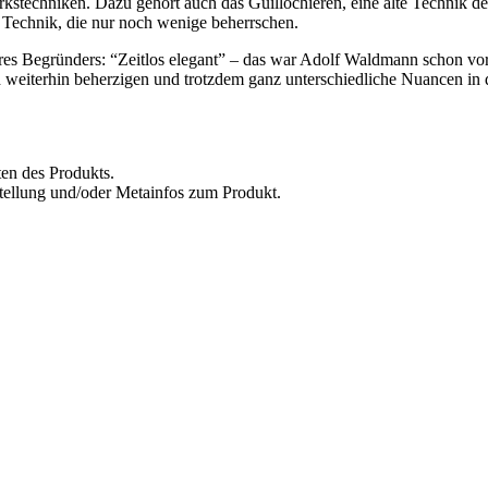
rkstechniken. Dazu gehört auch das Guillochieren, eine alte Technik de
Technik, die nur noch wenige beherrschen.
res Begründers: “Zeitlos elegant” – das war Adolf Waldmann schon vo
ch weiterhin beherzigen und trotzdem ganz unterschiedliche Nuancen in 
ten des Produkts.
tellung und/oder Metainfos zum Produkt.