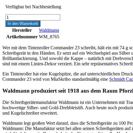
Verfügbar bei Nachbestellung
Waldmann
Commander
In den Warenkorb
23
Hersteller
Waldmann
Tintenroller
Artikelnummer
WM_8765
Menge
Wer mit dem Tintenroller Commander 23 schreibt, hält ein mit 74 g
Schreibgerät in den Händen. Er setzt auf ein Wechselspiel aus Silber 
Brilliantlackierung. Und sowohl die Kappe – natürlich mit Drehversc
sind mit einem Linien-Dekor verziert. Ein sehr repräsentatives Schreib
Ein Tintenroller hat eine Kugelspitze, die auf unterschiedlichen Druck
Commander 23 wird von MiaSkribo standardmäßig eine
Schmidt Capl
Waldmann produziert seit 1918 aus dem Raum Pfor
Die Schreibgerätemanufaktur Waldmann ist ein Unternehmen mit Trad
hochwertige Silber- und Gold-Drehbleistift. Auch heute noch produziert
und Kugelschreiber erweitert.
Waldmann legt großen Wert darauf, dass die Schreibgeräte zu 100 P
Waldmann: Die Manufaktur setzt bei allen seinen Schreibgeräten auf ma