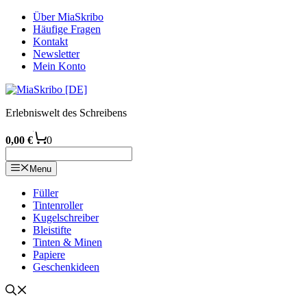
Zum
Über MiaSkribo
Inhalt
Häufige Fragen
springen
Kontakt
Newsletter
Mein Konto
Erlebniswelt des Schreibens
0,00
€
0
Menu
Füller
Tintenroller
Kugelschreiber
Bleistifte
Tinten & Minen
Papiere
Geschenkideen