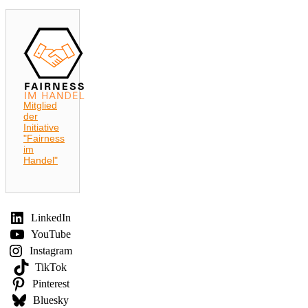
Mitglied
der
Initiative
"Fairness
im
Handel"
LinkedIn
YouTube
Instagram
TikTok
Pinterest
Bluesky