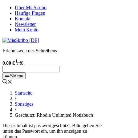
Zum
Über MiaSkribo
Inhalt
Häufige Fragen
springen
Kontakt
Newsletter
Mein Konto
Erlebniswelt des Schreibens
0,00
€
0
Menu
Startseite
/
Sonstiges
/
Geschützt: Rhodia Unlimited Notizbuch
Dieser Inhalt ist passwortgeschützt. Bitte geben Sie
unten das Passwort ein, um ihn anzeigen zu
können.