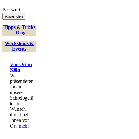
Passwort:
Tipps & Tricks
|
Blog
Workshops &
Events
Vor Ort in
Köln
Wir
präsentieren
Ihnen
unsere
Schreibgerä
te auf
Wunsch
direkt bei
Ihnen vor
Ort.
mehr