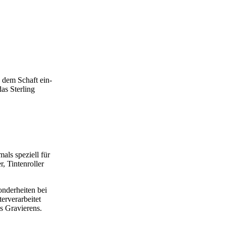
 dem Schaft ein-
das Sterling
ls speziell für
, Tintenroller
nderheiten bei
erverarbeitet
s Gravierens.