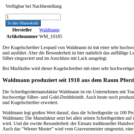
Verfügbar bei Nachbestellung
Waldmann
Leopard
In den Warenkorb
Kugelschreiber
Hersteller
Waldmann
Menge
Artikelnummer
WM_10185
Der Kugelschreiber Leopard von Waldmann ist mit einer sehr hochwer
und ausführt. Aber die Besonderheit ist hier natürlich das auffällige 
Silber eingraviert und im Anschluss mit Lack ausgelegt.
Bei MiaSkribo wird dieser Kugelschreiber mit einer sehr hochwertig
Waldmann produziert seit 1918 aus dem Raum Pfor
Die Schreibgerätemanufaktur Waldmann ist ein Unternehmen mit Trad
hochwertige Silber- und Gold-Drehbleistift. Auch heute noch produziert
und Kugelschreiber erweitert.
Waldmann legt großen Wert darauf, dass die Schreibgeräte zu 100 P
Waldmann: Die Manufaktur setzt bei allen seinen Schreibgeräten auf ma
wird. Und die zweite Besonderheit: der Einsatz traditioneller Handwe
Auch das “Wiener Muster” wird vom Graveurmeister umgesetzt, eine 