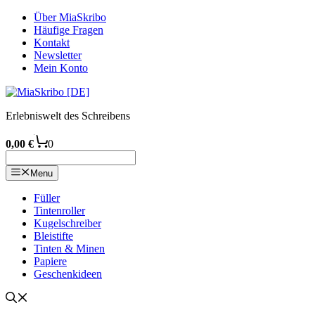
Zum
Über MiaSkribo
Inhalt
Häufige Fragen
springen
Kontakt
Newsletter
Mein Konto
Erlebniswelt des Schreibens
0,00
€
0
Menu
Füller
Tintenroller
Kugelschreiber
Bleistifte
Tinten & Minen
Papiere
Geschenkideen