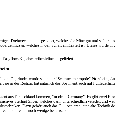
tigen Drehmechanik ausgestattet, welches die Mine gut und sicher aus
Leopardenmuster, welches in den Schaft eingraviert ist. Dieses wurde in 
en Easyflow-Kugelschreiber-Mine ausgeliefert.
zheim
ition. Gegründet wurde sie in der “Schmuckmetropole” Pforzheim, dama
 sie in der Region, hat natürlich das Sortiment auch auf Füllfederhalter
rozent aus Deutschland kommen, “made in Germany”. Es gibt zwei Beso
ssives Sterling Silber, welches dann unterschiedlich veredelt und weit
rkstechniken. Dazu gehört auch das Guillochieren, eine alte Technik de
Technik, die nur noch wenige beherrschen.