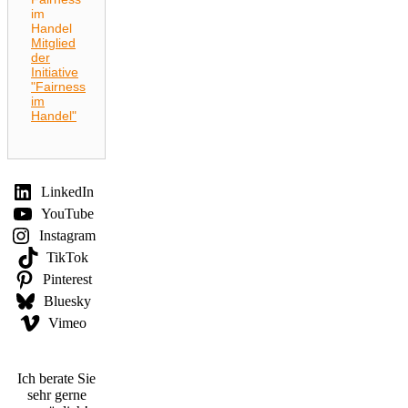
Mitglied
der
Initiative
"Fairness
im
Handel"
LinkedIn
YouTube
Instagram
TikTok
Pinterest
Bluesky
Vimeo
Ich berate Sie
sehr gerne