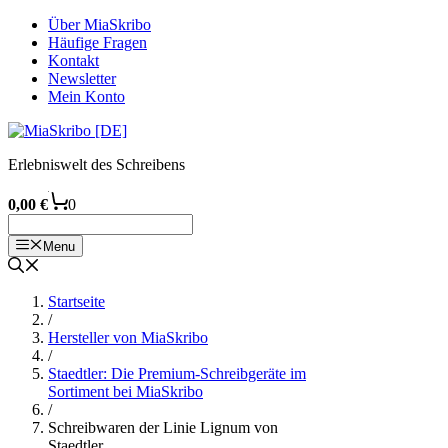
Zum
Über MiaSkribo
Inhalt
Häufige Fragen
springen
Kontakt
Newsletter
Mein Konto
Erlebniswelt des Schreibens
0,00
€
0
Menu
Startseite
/
Hersteller von MiaSkribo
/
Staedtler: Die Premium-Schreibgeräte im
Sortiment bei MiaSkribo
/
Schreibwaren der Linie Lignum von
Staedtler