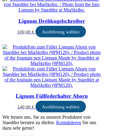
Lignum Drehkugelschreiber
Dieses
100,00
€
Ausführung wählen
Produkt
weist
mehrere
Varianten
auf.
Die
Optionen
können
auf
der
Produktseite
Lignum Füllfederhalter Ahorn
gewählt
werden
Dieses
140,00
€
Ausführung wählen
Produkt
Wir freuen uns, Sie zu unseren Produkten von
weist
Staedtler beraten zu dürfen.
Kontaktieren
Sie uns
mehrere
dazu sehr gerne!
Varianten
auf.