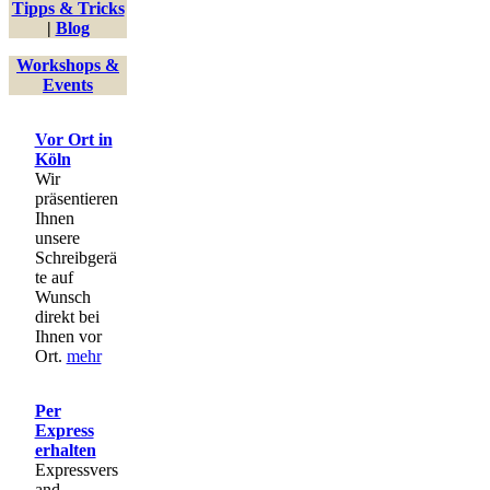
Tipps & Tricks
Die
|
Blog
Optionen
können
Workshops &
auf
Events
der
Produktseite
gewählt
Vor Ort in
werden
Köln
Wir
präsentieren
Ihnen
unsere
Schreibgerä
te auf
Wunsch
direkt bei
Ihnen vor
Ort.
mehr
Per
Express
erhalten
Expressvers
and