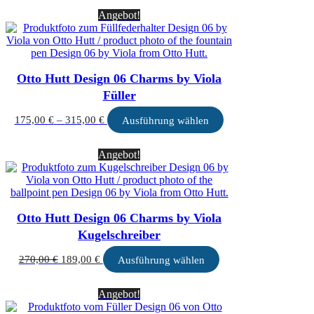
Angebot!
Otto Hutt Design 06 Charms by Viola
Füller
Preisspanne:
Dieses
175,00
€
–
315,00
€
Ausführung wählen
175,00 €
Produkt
bis
weist
Angebot!
315,00 €
mehrere
Varianten
auf.
Die
Optionen
Otto Hutt Design 06 Charms by Viola
können
auf
Kugelschreiber
der
Produktseite
Ursprünglicher
Aktueller
Dieses
270,00
€
189,00
€
Ausführung wählen
gewählt
Preis
Preis
Produkt
werden
war:
ist:
weist
Angebot!
270,00 €
189,00 €.
mehrere
Varianten