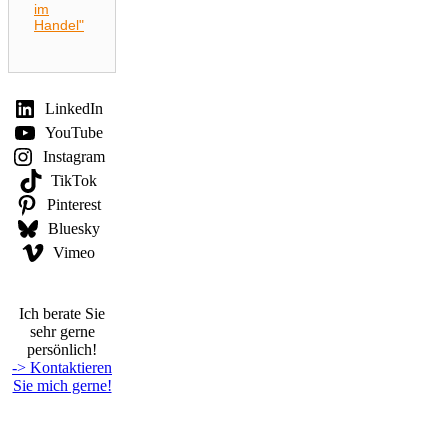
im
Handel"
LinkedIn
YouTube
Instagram
TikTok
Pinterest
Bluesky
Vimeo
Ich berate Sie
sehr gerne
persönlich!
-> Kontaktieren
Sie mich gerne!