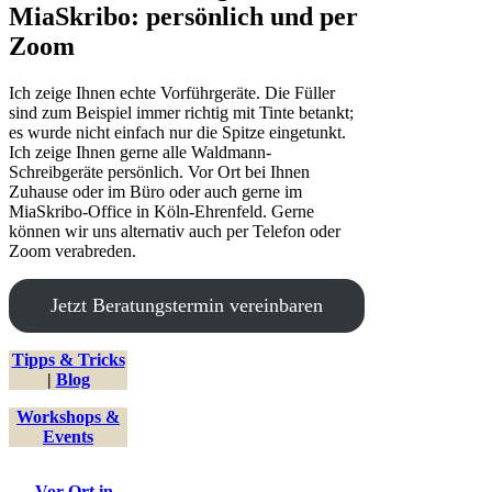
gewählt
MiaSkribo: persönlich und per
Varianten
werden
auf.
Zoom
Die
Optionen
Ich zeige Ihnen echte Vorführgeräte. Die Füller
können
sind zum Beispiel immer richtig mit Tinte betankt;
auf
es wurde nicht einfach nur die Spitze eingetunkt.
der
Ich zeige Ihnen gerne alle Waldmann-
Produktseite
Schreibgeräte persönlich. Vor Ort bei Ihnen
gewählt
Zuhause oder im Büro oder auch gerne im
werden
MiaSkribo-Office in Köln-Ehrenfeld. Gerne
können wir uns alternativ auch per Telefon oder
Zoom verabreden.
Jetzt Beratungstermin vereinbaren
Tipps & Tricks
|
Blog
Workshops &
Events
Vor Ort in