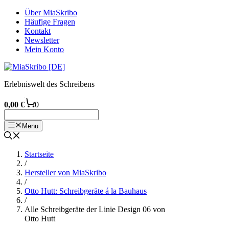
Zum
Über MiaSkribo
Inhalt
Häufige Fragen
springen
Kontakt
Newsletter
Mein Konto
Erlebniswelt des Schreibens
0,00
€
0
Menu
Startseite
/
Hersteller von MiaSkribo
/
Otto Hutt: Schreibgeräte á la Bauhaus
/
Alle Schreibgeräte der Linie Design 06 von
Otto Hutt