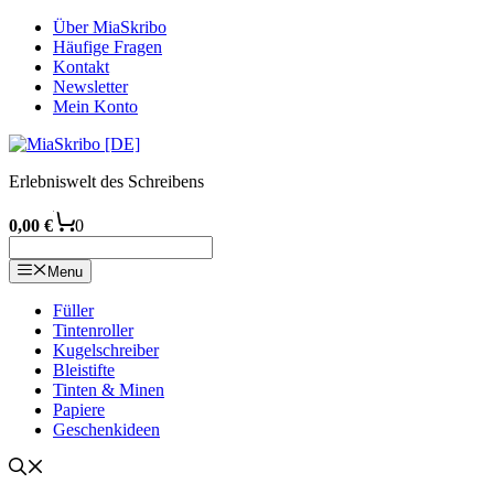
Zum
Über MiaSkribo
Inhalt
Häufige Fragen
springen
Kontakt
Newsletter
Mein Konto
Erlebniswelt des Schreibens
0,00
€
0
Menu
Füller
Tintenroller
Kugelschreiber
Bleistifte
Tinten & Minen
Papiere
Geschenkideen