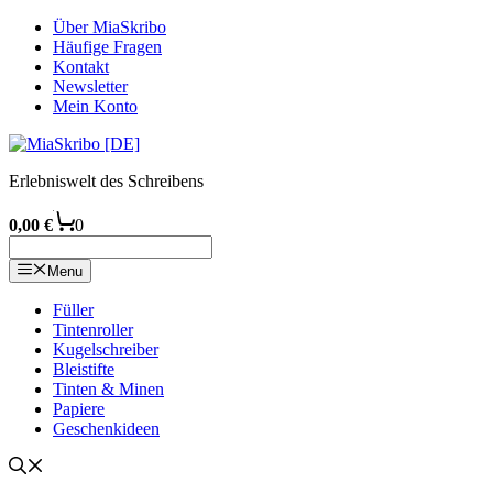
Zum
Über MiaSkribo
Inhalt
Häufige Fragen
springen
Kontakt
Newsletter
Mein Konto
Erlebniswelt des Schreibens
0,00
€
0
Menu
Füller
Tintenroller
Kugelschreiber
Bleistifte
Tinten & Minen
Papiere
Geschenkideen