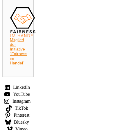
Mitglied
der
Initiative
"Fairness
im
Handel"
LinkedIn
YouTube
Instagram
TikTok
Pinterest
Bluesky
Vimeo