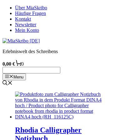
Zum
Über MiaSkribo
Inhalt
Häufige Fragen
springen
Kontakt
Newsletter
Mein Konto
Erlebniswelt des Schreibens
0,00
€
0
Menu
Rhodia Calligrapher
Notizbuch