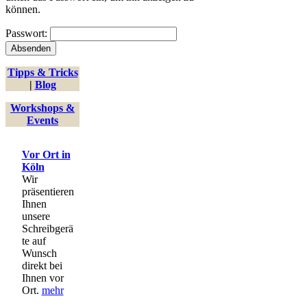
können.
Passwort:
Tipps & Tricks
|
Blog
Workshops &
Events
Vor Ort in
Köln
Wir
präsentieren
Ihnen
unsere
Schreibgerä
te auf
Wunsch
direkt bei
Ihnen vor
Ort.
mehr