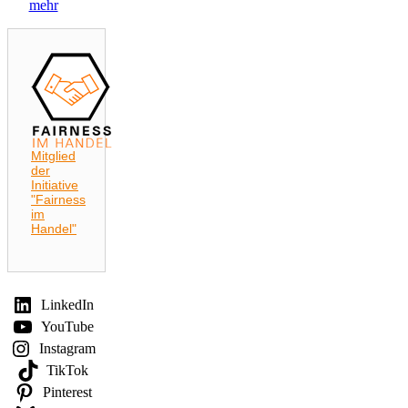
mehr
Mitglied
der
Initiative
"Fairness
im
Handel"
LinkedIn
YouTube
Instagram
TikTok
Pinterest