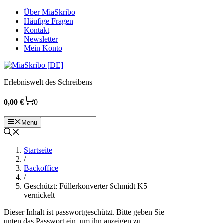
Zum
Über MiaSkribo
Inhalt
Häufige Fragen
springen
Kontakt
Newsletter
Mein Konto
Erlebniswelt des Schreibens
0,00
€
0
Menu
Startseite
/
Backoffice
/
Geschützt: Füllerkonverter Schmidt K5
vernickelt
Dieser Inhalt ist passwortgeschützt. Bitte geben Sie
unten das Passwort ein, um ihn anzeigen zu