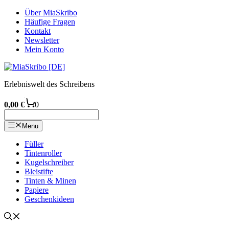
Zum
Über MiaSkribo
Inhalt
Häufige Fragen
springen
Kontakt
Newsletter
Mein Konto
Erlebniswelt des Schreibens
0,00
€
0
Menu
Füller
Tintenroller
Kugelschreiber
Bleistifte
Tinten & Minen
Papiere
Geschenkideen